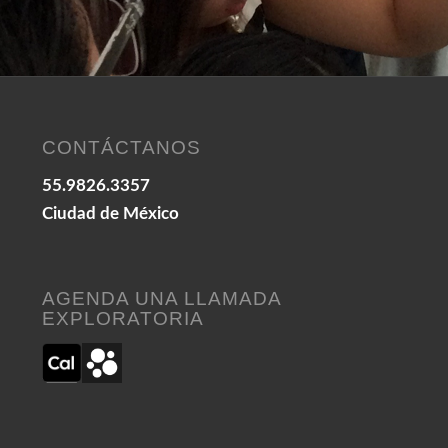
CONTÁCTANOS
55.9826.3357
Ciudad de México
AGENDA UNA LLAMADA
EXPLORATORIA