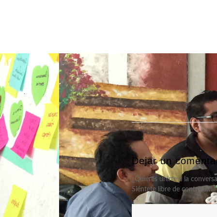
Dejar un comenta
¿Quieres unirte a la convers
Siéntete libre de contribuir!