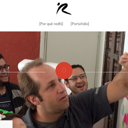
[Por qué redhi]
[Portafolio]
0
COMENTARIOS
rio
ación?
*
Nombre