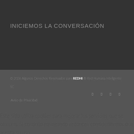
INICIEMOS LA CONVERSACIÓN
© 2026 Algunos Derechos Reservados para
REDHI
® Red Humana Inteligente
SC
Aviso de Privacidad
Este sitio utiliza cookies para mejorar los servicios que se
ofrecen. Si continúa navegando entonces consideraremos que
acepta su uso.