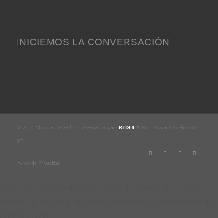
INICIEMOS LA CONVERSACIÓN
© 2026 Algunos Derechos Reservados para
REDHI
® Red Humana Inteligente
SC
Aviso de Privacidad
Este sitio utiliza cookies para mejorar los servicios que se
ofrecen. Si continúa navegando entonces consideraremos que
acepta su uso.