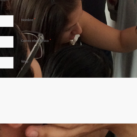
*
Nombre
*
Correo electrónico
Web