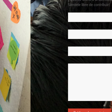
Siéntete libre de contribuir!