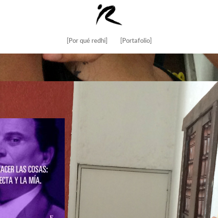
[Por qué redhi]
[Portafolio]