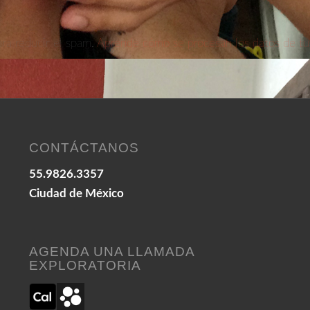
ara reducir el spam.
Aprende cómo se procesan los datos de tu
CONTÁCTANOS
55.9826.3357
Ciudad de México
AGENDA UNA LLAMADA
EXPLORATORIA