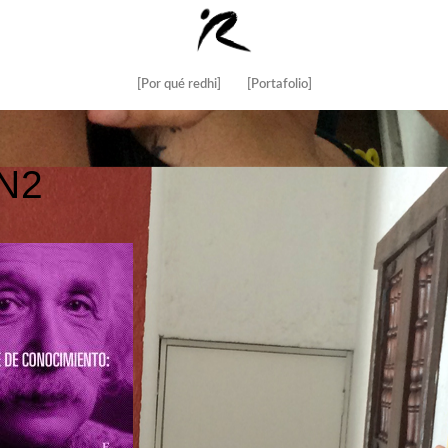
[Por qué redhi]
[Portafolio]
N2