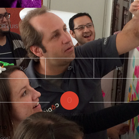
OR
LUIS
0
COMENTARIOS
rio
ación?