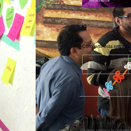
0 COMENTARIOS
/
P
Compartir esta entrada
Dejar un comenta
¿Quieres unirte a la convers