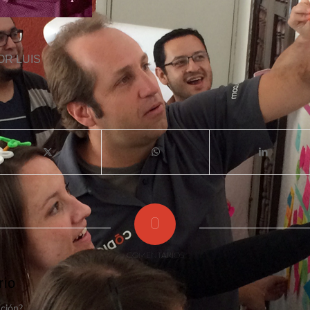
OR
LUIS
0
COMENTARIOS
rio
ación?