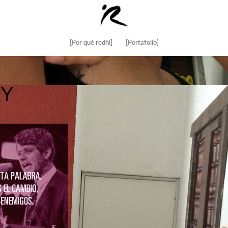
[Por qué redhi]
[Portafolio]
DY