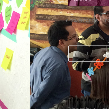
0 COMENTARIOS
/
P
Compartir esta entrada
Dejar un comenta
¿Quieres unirte a la convers