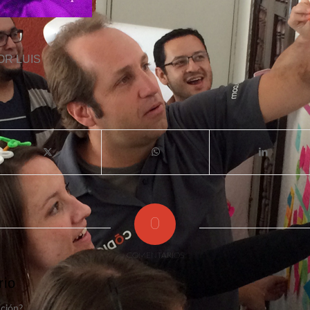
OR
LUIS
0
COMENTARIOS
rio
ación?