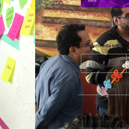
0 COMENTARIOS
/
P
Compartir esta entrada
Dejar un comenta
¿Quieres unirte a la convers