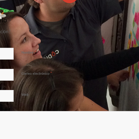
COMENTARIOS
rio
ación?
*
Nombre
*
Correo electrónico
Web