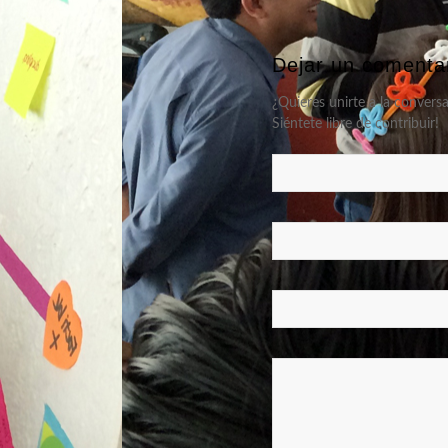
Dejar un comenta
¿Quieres unirte a la convers
Siéntete libre de contribuir!