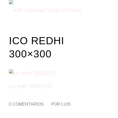
ICO REDHI
300×300
ico redhi 300×300
0 COMENTARIOS
/
POR
LUIS