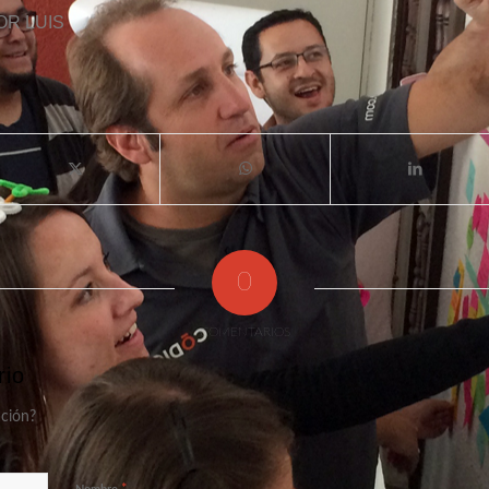
OR
LUIS
0
COMENTARIOS
rio
ación?