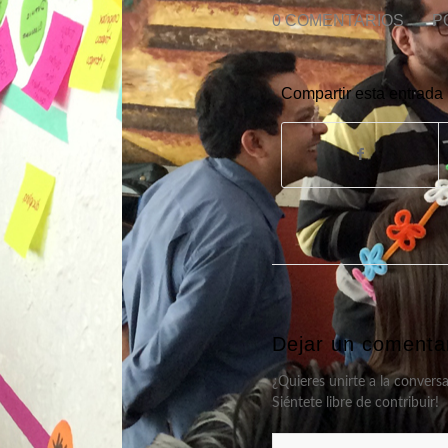
0 COMENTARIOS
/
P
Compartir esta entrada
Dejar un comenta
¿Quieres unirte a la convers
Siéntete libre de contribuir!