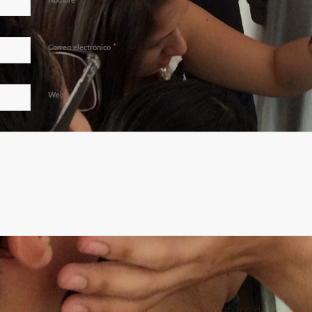
*
Nombre
*
Correo electrónico
Web
ara reducir el spam.
Aprende cómo se procesan los datos de tu