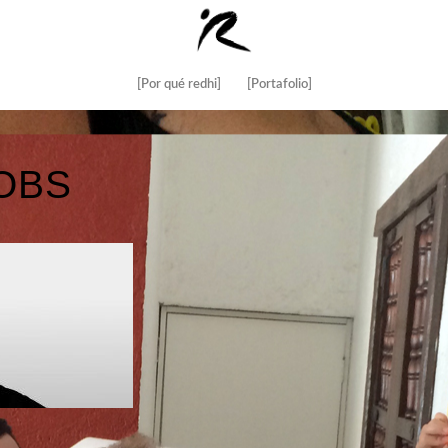
[Por qué redhi]
[Portafolio]
OBS