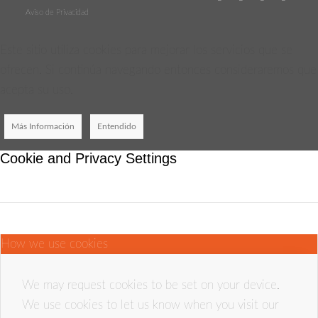
Aviso de Privacidad
Este sitio utiliza cookies para mejorar los servicios que se
ofrecen. Si continúa navegando entonces consideraremos que
acepta su uso.
Más Información
Entendido
Cookie and Privacy Settings
How we use cookies
We may request cookies to be set on your device.
We use cookies to let us know when you visit our