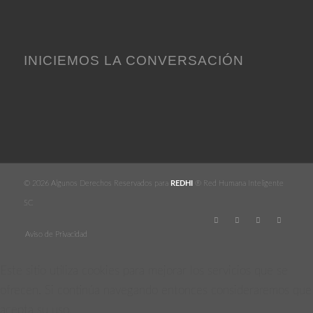
INICIEMOS LA CONVERSACIÓN
© 2026 Algunos Derechos Reservados para
REDHI
® Red Humana Inteligente
SC
Aviso de Privacidad
Este sitio utiliza cookies para mejorar los servicios que se
ofrecen. Si continúa navegando entonces consideraremos que
acepta su uso.