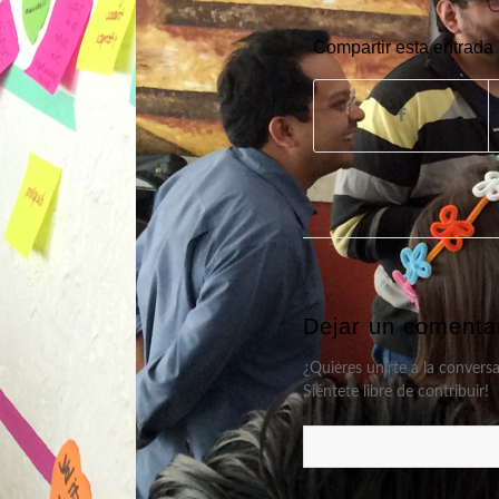
Compartir esta entrada
Dejar un comenta
¿Quieres unirte a la convers
Siéntete libre de contribuir!