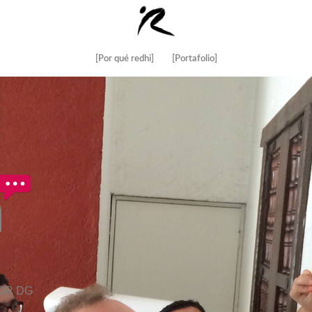
[Por qué redhi]
[Portafolio]
OR
DG