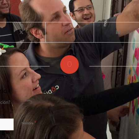
0
COMENTARIOS
rio
ación?
*
Nombre