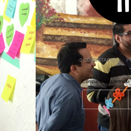
logo desingnig my l
0 COMENTARIOS
/
P
Compartir esta entrada