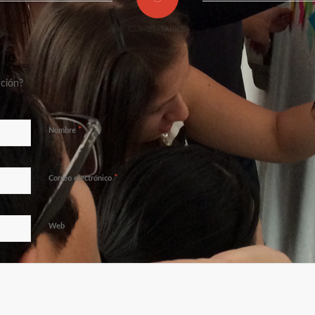
COMENTARIOS
rio
ación?
*
Nombre
*
Correo electrónico
Web