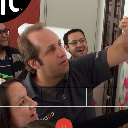
ife
OR
DG
0