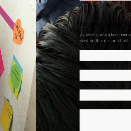
Dejar un comenta
¿Quieres unirte a la convers
Siéntete libre de contribuir!