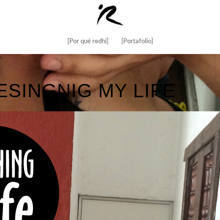
[Por qué redhi]
[Portafolio]
ESINGNIG MY LIFE